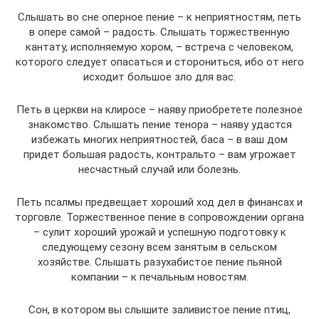
Слышать во сне оперное пение – к неприятностям, петь
в опере самой – радость. Слышать торжественную
кантату, исполняемую хором, – встреча с человеком,
которого следует опасаться и сторониться, ибо от него
исходит большое зло для вас.
Петь в церкви на клиросе – наяву приобретете полезное
знакомство. Слышать пение тенора – наяву удастся
избежать многих неприятностей, баса – в ваш дом
придет большая радость, контральто – вам угрожает
несчастный случай или болезнь.
Петь псалмы предвещает хороший ход дел в финансах и
торговле. Торжественное пение в сопровождении органа
– сулит хороший урожай и успешную подготовку к
следующему сезону всем занятым в сельском
хозяйстве. Слышать разухабистое пение пьяной
компании – к печальным новостям.
Сон, в котором вы слышите заливистое пение птиц,