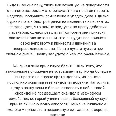
Видеть во сне пену, хлопьями лежащую на поверхности
стоячего водоема – это означает, что не стоит терять
надежды поправить пришедшие в упадок дела. Однако
бурный поток быстрой речки на каменистых перекатах
предвещает, что вам не придутся по нраву действия
партнеров, однако результат, который они принесут,
окажется положительным, что вынудит вас признать
свою неправоту и принести извинения за
несправедливые слова. Пена в луже и пузыри при
сильном ливне – наяву забудете о чем-то очень важном.
Мыльная пена при стирке белья – знак того, что
занимаемое положение не устраивает вас, но на большее
вы просто не вправе претендовать, из-за чего
постоянно испытываете неудовлетворение. Напустить
целую ванну пены и блаженствовать в ней – такой
сновидение предвещает скандал в уважаемом
семействе, который учинит ваш взбалмошный супруг,
приняв лишнюю долю алкоголя. Пенка на кипяченом
молоке – попадете в незавидную ситуацию, просрочив
платежи.