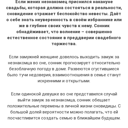
Если жених незнакомец приснился накануне
свадьбы, которая должна состояться в реальности,
сновидение отражает беспокойство невесты. Даёт
о себе знать неуверенность в своём избраннике или
же в глубине своих чувств к нему. Сонник
обнадёживает, что волнение – совершенно
естественное состояние в преддверии свадебного
торжества.
Если замужней женщине довелось выходить замуж за
незнакомца во сне, сонник прогнозирует относительно
безоблачную погоду в доме. Развеются сгустившиеся
было тучи недоверия, взаимоотношения в семье станут
искренними и открытыми.
Если одинокой девушке во сне представился случай
выйти замуж за незнакомца, сонник обещает
положительные перемены в личной жизни сновидицы. С
большой долей вероятности можно полагать, что ей
посчастливится создать семью в ближайшем будущем.