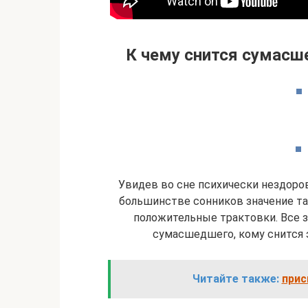
К чему снится сумасше
Увидев во сне психически нездоров
большинстве сонников значение так
положительные трактовки. Все за
сумасшедшего, кому снится 
Читайте также:
прис