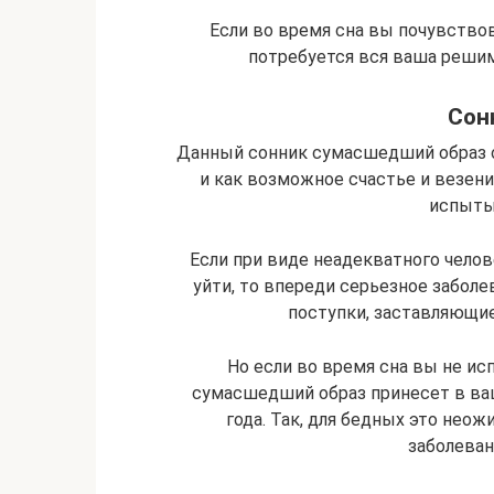
Если во время сна вы почувство
потребуется вся ваша решим
Сон
Данный сонник сумасшедший образ о
и как возможное счастье и везени
испыты
Если при виде неадекватного челов
уйти, то впереди серьезное заболе
поступки, заставляющи
Но если во время сна вы не ис
сумасшедший образ принесет в ва
года. Так, для бедных это нео
заболеван