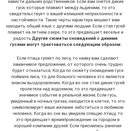
зависти дальних родственников. Если вам снятся дикие
гуси, которые плавают между льдинами, то это
свидетельствует о вашей излишней непреклонности и
настойчивости. Такие черты характера мешают вам
находить общий язык с другими людьми. Если стая гусей
плавает на летнем озере, то это предвещает веселье и
радость.
Другие сюжеты сновидений с дикими
гусями могут трактоваться следующим образом:
Если птица гуляет по лесу, то наяву вам сделают
заманчивое предложение, от которого очень трудно
будет отказаться; Когда по сюжету сновидения гуся
поймала лиса, то для больного человека это является
знаком выздоровления; Когда во сне стая диких гусей
пролетела над водоемом, то это предвещает
значимое событие в реальной жизни; Если гусь,
увиденный в ночных грезах, находится в клетке, то это
символизирует ваше желание заботиться о любимом
человеке; Когда во сне вы увидели спящую птицу, то
это предвещает времяпровождение за городом в
хорошей компании друзей. Если приснилась раненая