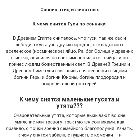
Сонник птиц и животных
К чему снится Гуси по соннику:
В Древнем Египте считалось, что гуси, так же как и
лебеди в культуре других народов, откладывают
вселенское (космическое) яйцо. Ра, бог Солнца у древних
египтян, появился на свет именно из этого яйца, и он
принес людям божественный свет. В Древней Греции и
Древнем Риме гуси считались священными птицами
богини Геры и богини Юноны, богинь плодородия и
покровительниц матерей.
К чему снятся маленькие гусята и
утята???
Очаровательные утята, которые вызывают во сне
умиление или тревогу, трактуются сонниками, как
правило, с точки зрения семейного благополучия. Узнать,
к чему снятся забавные пушистые комочки — и