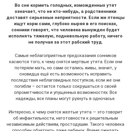
Во сне кормить голодных, изможденных утят
означает, что не кто-нибудь, а родственники
доставят серьезные неприятности. Если же птенцы
ищут корм сами, глубоко ныряя в его поисках,
сонники говорят, что человека вынужден будет
исполнять тяжелую, подневольную работу, ничего
не получая за этот рабский труд.
Самые неблагоприятные предсказания сонников
касаются того, к чему снятся мертвые утята. Если они
потеряли мать, но сами остались живы, значит, у
сновидца ещё есть возможность исправить
последствия неблаговидных поступков, если же они
погибли – остается только сокрушаться о своей
опрометчивости и упущенных возможностях. Все
надежды, все планы могут рухнуть в одночасье.
Интересно, к чему снятся желтые утята — это говорит
об инфантильности, неготовности к решительным
независимым действиям, простодушии. Такого человека
способен обхитрить даже ребенок. Время ожидать