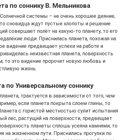
ета по соннику В. Мельникова
Солнечной системы – не очень хорошее деяние,
 что сновидца ждут пустые хлопоты и решение
ий совершает полёт на какую-то планету, то его
недалёкие люди. Приснилась планета, похожая на
ое видение предвещает успехи на работе и
привиделась неизвестная планета, поверхность
м, то это видение пророчит новую любовь и
стливую жизнь.
та по Универсальному соннику
ланета, трактуется в зависимости от того, чем
ример, если планета покрыта слоем глины, то
Планета с гористой местностью сулит испытания
ый лес, растущий на поверхности, предвещает
поверхность планеты сплошь усеяна камнями, то
я на жизненном пути. Приснились прогулки по