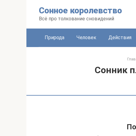
Перейти
Сонное королевство
к
контенту
Всё про толкование сновидений
Природа
Человек
Действия
Глав
Сонник п
По