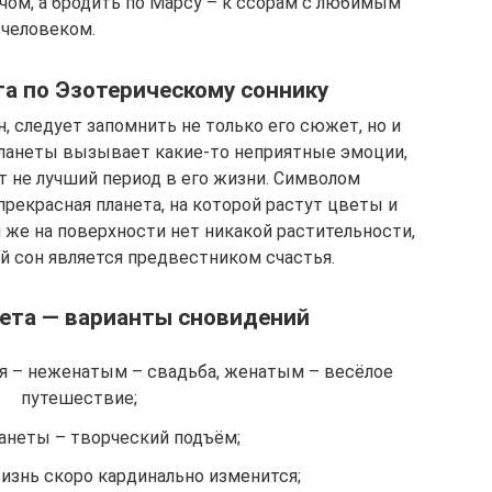
ачом, а бродить по Марсу – к ссорам с любимым
человеком.
та по Эзотерическому соннику
, следует запомнить не только его сюжет, но и
планеты вызывает какие-то неприятные эмоции,
т не лучший период в его жизни. Символом
прекрасная планета, на которой растут цветы и
 же на поверхности нет никакой растительности,
ой сон является предвестником счастья.
нета — варианты сновидений
ля – неженатым – свадьба, женатым – весёлое
путешествие;
ланеты – творческий подъём;
жизнь скоро кардинально изменится;