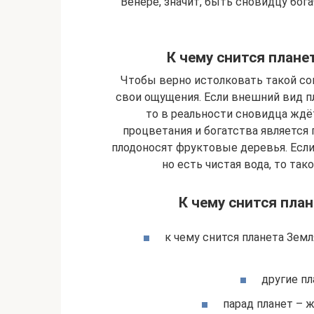
Венере, значит, быть сновидцу бог
К чему снится плане
Чтобы верно истолковать такой сон
свои ощущения. Если внешний вид 
то в реальности сновидца ждё
процветания и богатства является 
плодоносят фруктовые деревья. Если
но есть чистая вода, то так
К чему снится пла
к чему снится планета Зем
другие п
парад планет – 