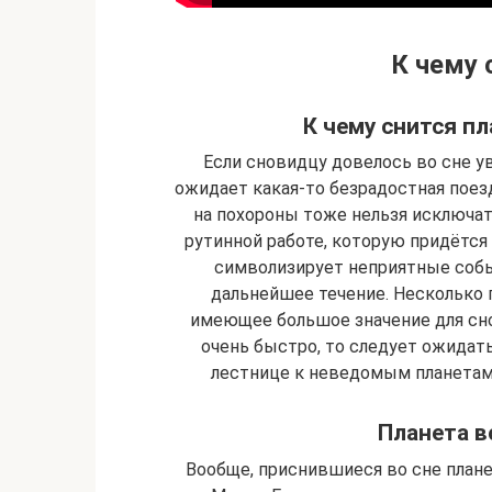
К чему 
К чему снится п
Если сновидцу довелось во сне ув
ожидает какая-то безрадостная поез
на похороны тоже нельзя исключать
рутинной работе, которую придётся
символизирует неприятные собы
дальнейшее течение. Несколько п
имеющее большое значение для сно
очень быстро, то следует ожидать
лестнице к неведомым планетам
Планета в
Вообще, приснившиеся во сне план