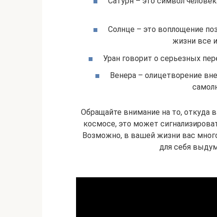
Сатурн – это символ человек
Солнце – это воплощение по
жизни все 
Уран говорит о серьезных пер
Венера – олицетворение вне
самол
Обращайте внимание на то, откуда в
космосе, это может сигнализирова
Возможно, в вашей жизни вас много
для себя выдум