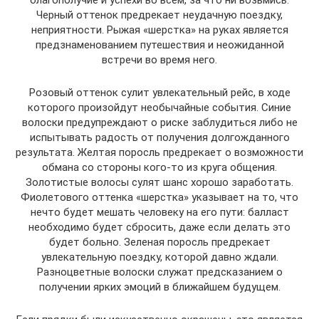
благополучие и успехи во всем, за что ни возьмись.
Черный оттенок предрекает неудачную поездку,
неприятности. Рыжая «шерстка» на руках является
предзнаменованием путешествия и неожиданной
встречи во время него.
Розовый оттенок сулит увлекательный рейс, в ходе
которого произойдут необычайные события. Синие
волоски предупреждают о риске заблудиться либо не
испытывать радость от получения долгожданного
результата. Желтая поросль предрекает о возможности
обмана со стороны кого-то из круга общения.
Золотистые волосы сулят шанс хорошо заработать.
Фиолетового оттенка «шерстка» указывает на то, что
нечто будет мешать человеку на его пути: балласт
необходимо будет сбросить, даже если делать это
будет больно. Зеленая поросль предрекает
увлекательную поездку, которой давно ждали.
Разноцветные волоски служат предсказанием о
получении ярких эмоций в ближайшем будущем.