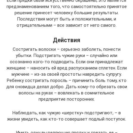
Если прядки были искусственно окрашены, это является
предзнаменованием того, что самостоятельно принятое
решение принесет человеку большие результаты.
Последствия могут быть и положительными, и
отрицательными – все зависит от него самого.
Действия
Состригать волоски – серьезно заболеть, понести
убытки. Подстригать чужие руки – случайно или
осознанно кого-то подводить. Если они принадлежат
женщине – наносить ей вред распусканием сплетен. Если
мужчине – из-за своей простоты навредить супругу.
Ребенку состригать поросль – причинить боль тому, кто
для сновидца делал добро. Дать кому-то обрезать свои
волосы на руках – вовлекать в сомнительное
предприятие посторонних.
Наблюдать, как чужую «шерстку» подстригают, – в
жизни увидеть, как кто-то совершает подлый поступок.
Иметь одну выделяющую прядку и срезать ее –