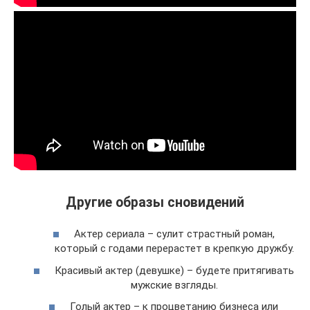
Другие образы сновидений
Актер сериала – сулит страстный роман,
который с годами перерастет в крепкую дружбу.
Красивый актер (девушке) – будете притягивать
мужские взгляды.
Голый актер – к процветанию бизнеса или