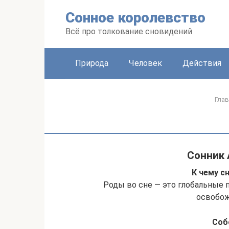
Перейти
Сонное королевство
к
контенту
Всё про толкование сновидений
Природа
Человек
Действия
Глав
Сонник
К чему с
Роды во сне — это глобальные 
освобож
Соб