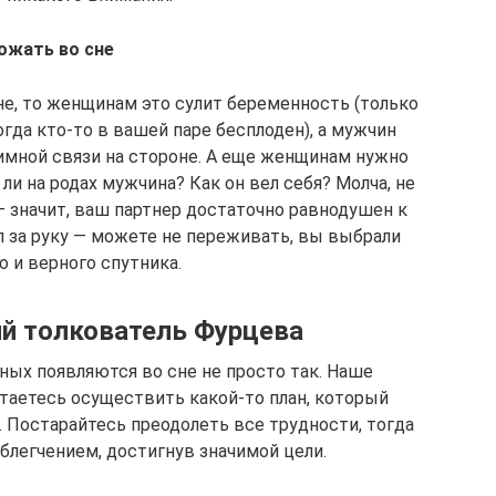
ожать во сне
не, то женщинам это сулит беременность (только
гда кто-то в вашей паре бесплоден), а мужчин
имной связи на стороне. А еще женщинам нужно
и на родах мужчина? Как он вел себя? Молча, не
 значит, ваш партнер достаточно равнодушен к
л за руку — можете не переживать, вы выбрали
 и верного спутника.
й толкователь Фурцева
ых появляются во сне не просто так. Наше
таетесь осуществить какой-то план, который
 Постарайтесь преодолеть все трудности, тогда
блегчением, достигнув значимой цели.