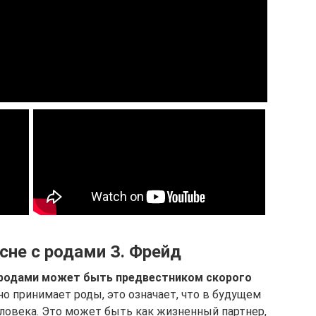
 сне с родами З. Фрейд
 родами может быть предвестником скорого
но принимает роды, это означает, что в будущем
еловека. Это может быть как жизненный партнер,