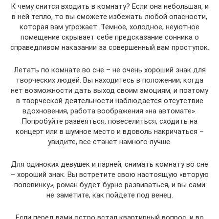
К чему снится входить в комнату? Если она небольшая, и
в ней тепло, то вы сможете избежать любой опасности,
которая вам угрожает. Темное, холодное, неуютное
помещение скрывает себе предсказание сонника о
справедливом наказании за совершенный вам проступок.
Летать по комнате во сне – не очень хороший знак для
творческих людей. Вы находитесь в положении, когда
нет возможности дать выход своим эмоциям, и поэтому
в творческой деятельности наблюдается отсутствие
вдохновения, работа воображения «на автомате».
Попробуйте развеяться, повеселиться, сходить на
концерт или в шумное место и вдоволь накричаться –
увидите, все станет намного лучше.
Для одиноких девушек и парней, снимать комнату во сне
– хороший знак. Вы встретите свою настоящую «вторую
половинку», роман будет бурно развиваться, и вы сами
не заметите, как пойдете под венец.
Если перед вами остро встал квартирный вопрос, и во