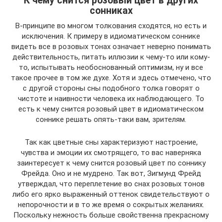
К чему снится розовый цвет в других
сонниках
В-принципе во многом толкования сходятся, но есть и
исключения. К примеру в идиоматическом соннике
видеть все в розовых тонах означает неверно понимать
действительность, питать иллюзии к чему-то или кому-
то, испытывать необоснованный оптимизм, ну и все
такое прочее в том же духе. Хотя и здесь отмечено, что
с другой стороны сны подобного толка говорят о
чистоте и наивности человека их наблюдающего. То
есть к чему снится розовый цвет в идиоматическом
соннике решать опять-таки вам, зрителям.
Так как цветные сны характеризуют настроение,
чувства и эмоции их смотрящего, то вас наверняка
заинтересует к чему снится розовый цвет по соннику
Фрейда. Оно и не мудрено. Так вот, Зигмунд Фрейд
утверждал, что переплетение во снах розовых тонов
либо его ярко выраженный оттенок свидетельствуют о
непорочности и в то же время о сокрытых желаниях.
Поскольку нежность больше свойственна прекрасному