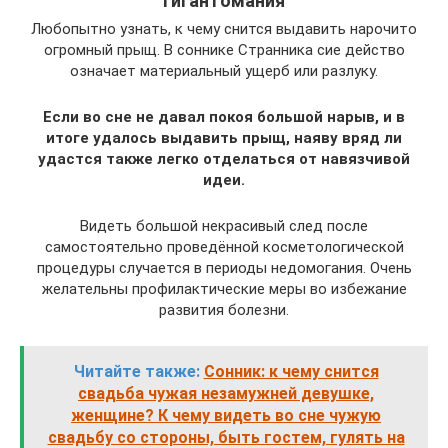
Гигантомания
Любопытно узнать, к чему снится выдавить нарочито
огромный прыщ. В соннике Странника сие действо
означает материальный ущерб или разлуку.
Если во сне не давал покоя большой нарыв, и в
итоге удалось выдавить прыщ, наяву вряд ли
удастся также легко отделаться от навязчивой
идеи.
Видеть большой некрасивый след после
самостоятельно проведённой косметологической
процедуры случается в периоды недомогания. Очень
желательны профилактические меры во избежание
развития болезни.
Читайте также:
Сонник: к чему снится
свадьба чужая незамужней девушке,
женщине? К чему видеть во сне чужую
свадьбу со стороны, быть гостем, гулять на