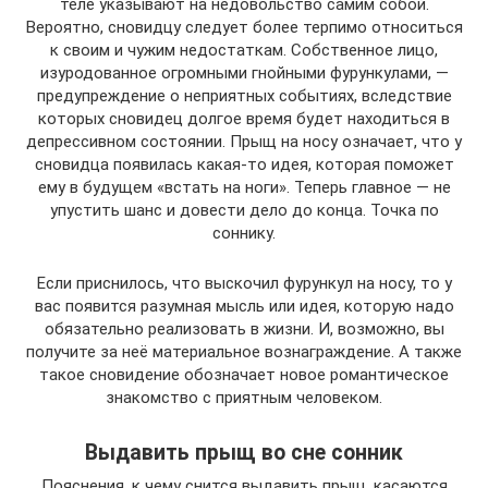
теле указывают на недовольство самим собой.
Вероятно, сновидцу следует более терпимо относиться
к своим и чужим недостаткам. Собственное лицо,
изуродованное огромными гнойными фурункулами, —
предупреждение о неприятных событиях, вследствие
которых сновидец долгое время будет находиться в
депрессивном состоянии. Прыщ на носу означает, что у
сновидца появилась какая-то идея, которая поможет
ему в будущем «встать на ноги». Теперь главное — не
упустить шанс и довести дело до конца. Точка по
соннику.
Если приснилось, что выскочил фурункул на носу, то у
вас появится разумная мысль или идея, которую надо
обязательно реализовать в жизни. И, возможно, вы
получите за неё материальное вознаграждение. А также
такое сновидение обозначает новое романтическое
знакомство с приятным человеком.
Выдавить прыщ во сне сонник
Пояснения, к чему снится выдавить прыщ, касаются