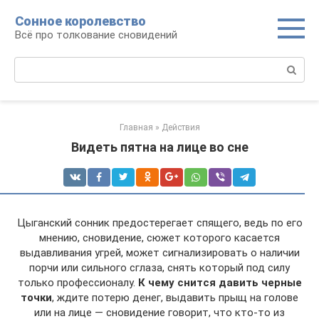
Перейти
Сонное королевство
к
Всё про толкование сновидений
контенту
Поиск:
Главная
»
Действия
Видеть пятна на лице во сне
Цыганский сонник предостерегает спящего, ведь по его
мнению, сновидение, сюжет которого касается
выдавливания угрей, может сигнализировать о наличии
порчи или сильного сглаза, снять который под силу
только профессионалу.
К чему снится давить черные
точки
, ждите потерю денег, выдавить прыщ на голове
или на лице — сновидение говорит, что кто-то из