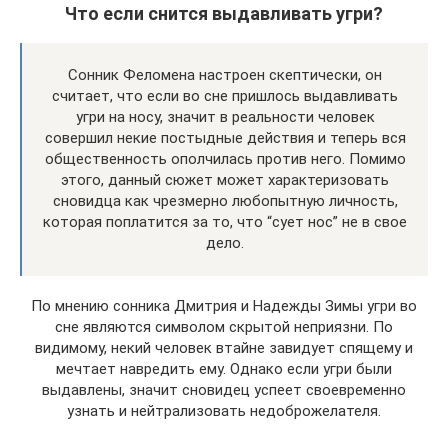
Что если снится выдавливать угри?
Сонник Феломена настроен скептически, он
считает, что если во сне пришлось выдавливать
угри на носу, значит в реальности человек
совершил некие постыдные действия и теперь вся
общественность ополчилась против него. Помимо
этого, данный сюжет может характеризовать
сновидца как чрезмерно любопытную личность,
которая поплатится за то, что “сует нос” не в свое
дело.
По мнению сонника Дмитрия и Надежды Зимы угри во
сне являются символом скрытой неприязни. По
видимому, некий человек втайне завидует спящему и
мечтает навредить ему. Однако если угри были
выдавлены, значит сновидец успеет своевременно
узнать и нейтрализовать недоброжелателя.