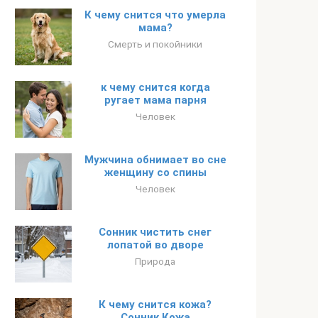
К чему снится что умерла
мама?
Смерть и покойники
к чему снится когда
ругает мама парня
Человек
Мужчина обнимает во сне
женщину со спины
Человек
Сонник чистить снег
лопатой во дворе
Природа
К чему снится кожа?
Сонник Кожа