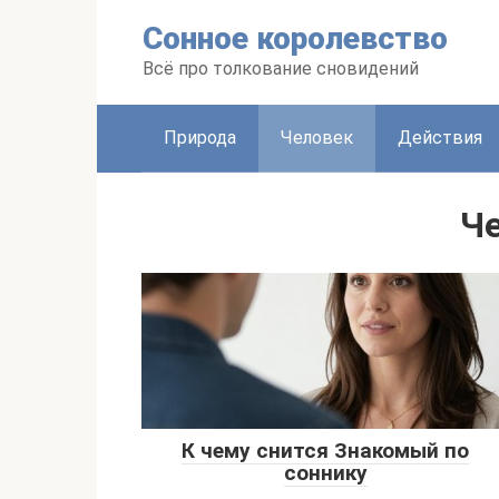
Перейти
Сонное королевство
к
контенту
Всё про толкование сновидений
Природа
Человек
Действия
Ч
К чему снится Знакомый по
соннику